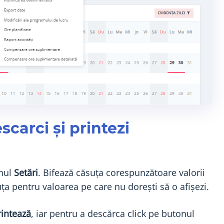
carci și printezi
onul
Setări
. Bifează căsuța corespunzătoare valorii
uța pentru valoarea pe care nu dorești să o afișezi.
rintează
, iar pentru a descărca click pe butonul