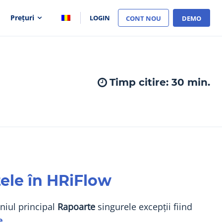
Prețuri
LOGIN
CONT NOU
DEMO
Timp citire:
30
min.
ele în HRiFlow
eniul principal
Rapoarte
singurele excepții fiind
e
.