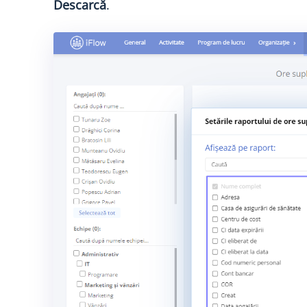
Descarcă
.