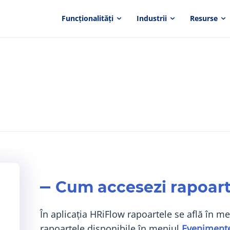
Funcționalități
Industrii
Resurse
Cum accesezi rapoart
În aplicația HRiFlow rapoartele se află în m
rapoartele disponibile în meniul
Eveniment