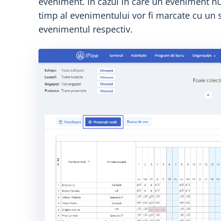
eveniment. În cazul în care un eveniment nu 
timp al evenimentului vor fi marcate cu un s
evenimentul respectiv.