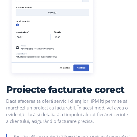
Proiecte facturate corect
Dacă afacerea ta oferă servicii clienților, iPM îți permite să
marchezi un proiect ca facturabil. În acest mod, vei avea o
evidență clară și detaliată a timpului alocat fiecărei cerințe
a clientului, asigurând o facturare precisă.
Funcționalitatea te ajută să îți gestionezi mai eficient resursele și