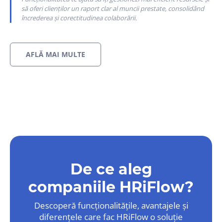
să oferi clienților un raport clar al muncii prestate, consolidând
încrederea și corectitudinea colaborării.
AFLĂ MAI MULTE
De ce aleg
companiile HRiFlow?
Descoperă funcționalitățile, avantajele și
diferențele care fac HRiFlow o soluție