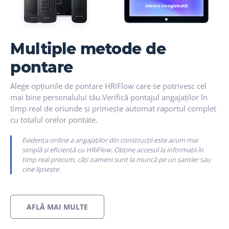
Multiple metode de
pontare
Alege opțiunile de pontare HRiFlow care se potrivesc cel
mai bine personalului tău.Verifică pontajul angajaților în
timp real de oriunde și primește automat raportul complet
cu totalul orelor pontate.
Evidența online a angajaților din construcții este acum mai
simplă și eficientă cu HRiFlow. Obține accesul la informații în
timp real precum, câți oameni sunt la muncă pe un șantier sau
cine lipsește.
AFLĂ MAI MULTE