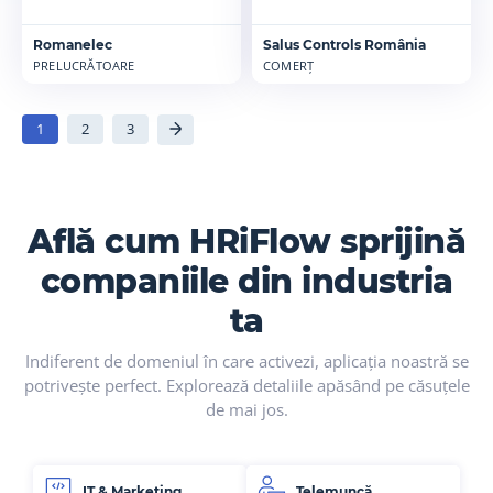
Romanelec
Salus Controls România
PRELUCRĂTOARE
COMERȚ
1
2
3
Află cum HRiFlow sprijină
companiile din industria
ta
Indiferent de domeniul în care activezi, aplicația noastră se
potrivește perfect. Explorează detaliile apăsând pe căsuțele
de mai jos.
IT & Marketing
Telemuncă