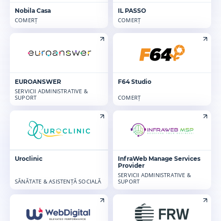
Nobila Casa
IL PASSO
COMERȚ
COMERȚ
EUROANSWER
F64 Studio
SERVICII ADMINISTRATIVE &
SUPORT
COMERȚ
Uroclinic
InfraWeb Manage Services
Provider
SERVICII ADMINISTRATIVE &
SĂNĂTATE & ASISTENȚĂ SOCIALĂ
SUPORT