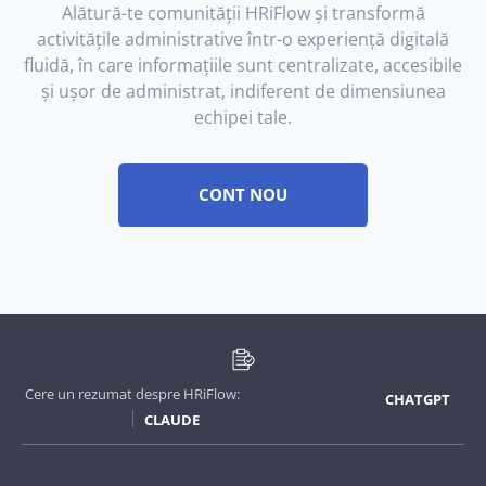
Alătură-te comunității HRiFlow și transformă
activitățile administrative într-o experiență digitală
fluidă, în care informațiile sunt centralizate, accesibile
și ușor de administrat, indiferent de dimensiunea
echipei tale.
CONT NOU
Cere un rezumat despre HRiFlow:
CHATGPT
CLAUDE