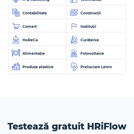
Contabilitate
Construcții
Comerț
Instituții
HoReCa
Curățenie
Alimentație
Fotovoltaice
Produse plastice
Prelucrare Lemn
Testează gratuit HRiFlow