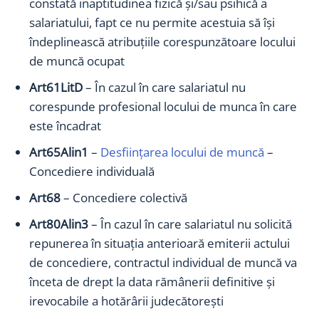
constată inaptitudinea fizică și/sau psihică a
salariatului, fapt ce nu permite acestuia să își
îndeplinească atribuțiile corespunzătoare locului
de muncă ocupat
Art61LitD
– În cazul în care salariatul nu
corespunde profesional locului de munca în care
este încadrat
Art65Alin1
–
Desfiinţarea locului de muncă
–
Concediere individuală
Art68
– Concediere colectivă
Art80Alin3
– În cazul în care salariatul nu solicită
repunerea în situaţia anterioară emiterii actului
de concediere, contractul individual de muncă va
înceta de drept la data rămânerii definitive şi
irevocabile a hotărârii judecătoreşti