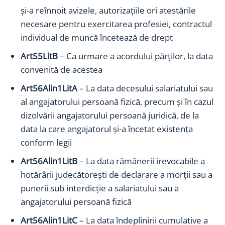
și-a reînnoit avizele, autorizațiile ori atestările
necesare pentru exercitarea profesiei, contractul
individual de muncă încetează de drept
Art55LitB
– Ca urmare a acordului părţilor, la data
convenită de acestea
Art56Alin1LitA
– La data decesului salariatului sau
al angajatorului persoană fizică, precum și în cazul
dizolvării angajatorului persoană juridică, de la
data la care angajatorul și-a încetat existența
conform legii
Art56Alin1LitB
– La data rămânerii irevocabile a
hotărârii judecătorești de declarare a morții sau a
punerii sub interdicție a salariatului sau a
angajatorului persoană fizică
Art56Alin1LitC
– La data îndeplinirii cumulative a