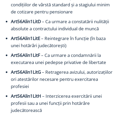
condițiilor de vârstă standard și a stagiului minim
de cotizare pentru pensionare
Art56Alin1LitD
– Ca urmare a constatării nulității
absolute a contractului individual de muncă
Art56Alin1LitE
– Reintegrare în funcţie (în baza
unei hotărâri judecătoreşti)
Art56Alin1LitF
– Ca urmare a condamnării la
executarea unei pedepse privative de libertate
Art56Alin1LitG
– Retragerea avizului, autorizaţiilor
ori atestărilor necesare pentru exercitarea
profesiei
Art56Alin1LitH
– Interzicerea exercitării unei
profesii sau a unei funcţii prin hotărâre
judecătorească