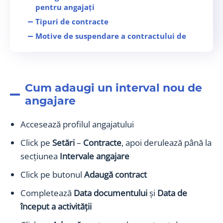
pentru angajați
Tipuri de contracte
Motive de suspendare a contractului de
muncă
Motive de încetare a contractului de
muncă
Cum adaugi motive de suspendare/
Cum adaugi un interval nou de
încetare contract
angajare
Accesează profilul angajatului
Click pe
Setări
–
Contracte
, apoi derulează până la
secțiunea
Intervale angajare
Click pe butonul
Adaugă contract
Completează
Data documentului
și
Data de
început a activității