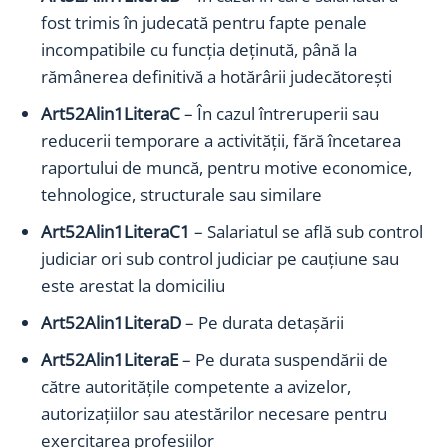
fost trimis în judecată pentru fapte penale
incompatibile cu funcţia deţinută, până la
rămânerea definitivă a hotărârii judecătoreşti
Art52Alin1LiteraC
– În cazul întreruperii sau
reducerii temporare a activităţii, fără încetarea
raportului de muncă, pentru motive economice,
tehnologice, structurale sau similare
Art52Alin1LiteraC1
– Salariatul se află sub control
judiciar ori sub control judiciar pe cauţiune sau
este arestat la domiciliu
Art52Alin1LiteraD
– Pe durata detaşării
Art52Alin1LiteraE
– Pe durata suspendării de
către autorităţile competente a avizelor,
autorizaţiilor sau atestărilor necesare pentru
exercitarea profesiilor