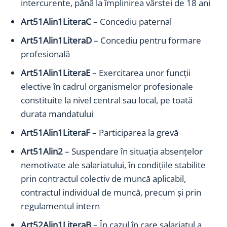
intercurente, până la împlinirea vârstei de 18 ani
Art51Alin1LiteraC
– Concediu paternal
Art51Alin1LiteraD
– Concediu pentru formare
profesională
Art51Alin1LiteraE
– Exercitarea unor funcţii
elective în cadrul organismelor profesionale
constituite la nivel central sau local, pe toată
durata mandatului
Art51Alin1LiteraF
– Participarea la grevă
Art51Alin2
– Suspendare în situaţia absenţelor
nemotivate ale salariatului, în condiţiile stabilite
prin contractul colectiv de muncă aplicabil,
contractul individual de muncă, precum şi prin
regulamentul intern
Art52Alin1LiteraB
– În cazul în care salariatul a