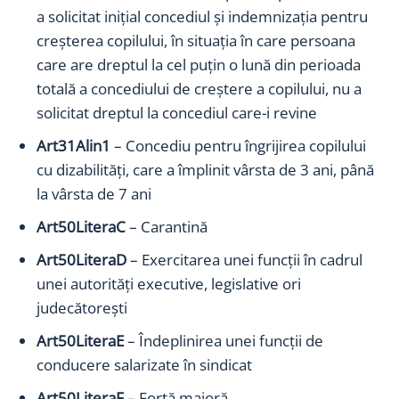
a solicitat iniţial concediul şi indemnizaţia pentru
creşterea copilului, în situaţia în care persoana
care are dreptul la cel puţin o lună din perioada
totală a concediului de creştere a copilului, nu a
solicitat dreptul la concediul care-i revine
Art31Alin1
– Concediu pentru îngrijirea copilului
cu dizabilităţi, care a împlinit vârsta de 3 ani, până
la vârsta de 7 ani
Art50LiteraC
– Carantină
Art50LiteraD
– Exercitarea unei funcţii în cadrul
unei autorităţi executive, legislative ori
judecătoreşti
Art50LiteraE
– Îndeplinirea unei funcţii de
conducere salarizate în sindicat
Art50LiteraF
– Forţă majoră