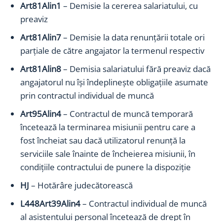
Art81Alin1
– Demisie la cererea salariatului, cu
preaviz
Art81Alin7
– Demisie la data renunţării totale ori
parţiale de către angajator la termenul respectiv
Art81Alin8
– Demisia salariatului fără preaviz dacă
angajatorul nu îşi îndeplineşte obligaţiile asumate
prin contractul individual de muncă
Art95Alin4
– Contractul de muncă temporară
încetează la terminarea misiunii pentru care a
fost încheiat sau dacă utilizatorul renunţă la
serviciile sale înainte de încheierea misiunii, în
condiţiile contractului de punere la dispoziţie
HJ
– Hotărâre judecătorească
L448Art39Alin4
– Contractul individual de muncă
al asistentului personal încetează de drept în