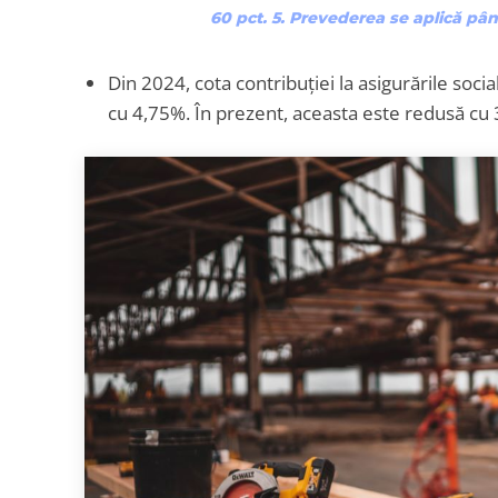
60 pct. 5. Prevederea se aplică pân
Din 2024, cota contribuției la asigurările soci
cu 4,75%. În prezent, aceasta este redusă cu