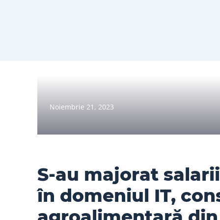
Noiembrie 21, 2023
S-au majorat salarii
în domeniul IT, cons
agroalimentară din