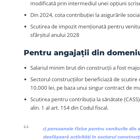
modificată prin intermediul unei opțiuni scris
Din 2024, cota contribuției la asigurările soci
Scutirea de impozit menționată pentru venituri
sfârșitul anului 2028
Pentru angajații din domeniu
Salariul minim brut din construcţii a fost major
Sectorul construcțiilor beneficiază de scutire
10.000 lei, pe baza unui singur contract de 
Scutirea pentru contribuția la sănătate (CASS) 
alin. 1 al art. 154 din Codul fiscal.
r) persoanele fizice pentru veniturile din sa
desfăşoară activităţi în sectorul construcţi