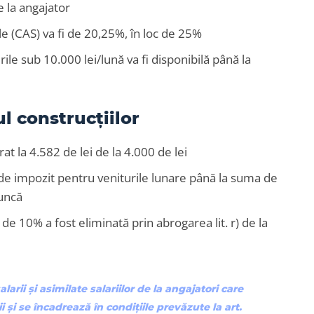
e la angajator
ale (CAS) va fi de 20,25%, în loc de 25%
le sub 10.000 lei/lună va fi disponibilă până la
l construcțiilor
at la 4.582 de lei de la 4.000 de lei
 de impozit pentru veniturile lunare până la suma de
muncă
de 10% a fost eliminată prin abrogarea lit. r) de la
larii şi asimilate salariilor de la angajatori care
i şi se încadrează în condiţiile prevăzute la art.