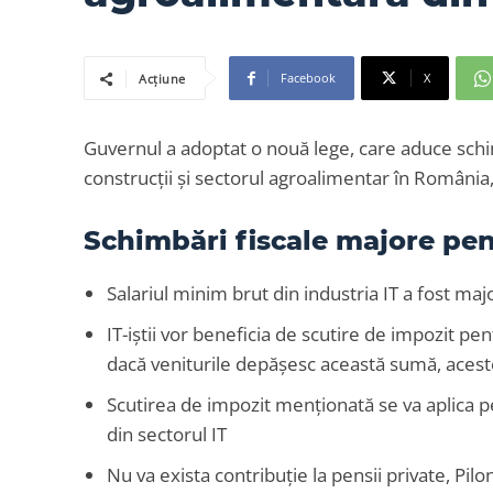
Facebook
X
Acțiune
Guvernul a adoptat o nouă lege, care aduce schimb
construcții și sectorul agroalimentar în Români
Schimbări fiscale majore pent
Salariul minim brut din industria IT a fost majo
IT-iștii vor beneficia de scutire de impozit pe
dacă veniturile depășesc această sumă, aceste
Scutirea de impozit menționată se va aplica p
din sectorul IT
Nu va exista contribuție la pensii private, Pilo