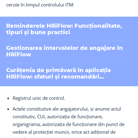
cerute în timpul controlului ITM:
Reminderele HRiFlow: Funcționalitate,
tipuri și bune practici
Gestionarea intervalelor de angajare în
HRiFlow
Curățenia de primăvară în aplicația
HRiFlow: sfaturi și recomandări...
Registrul unic de control.
Actele constitutive ale angajatorului, și anume actul
constitutiv, CUI, autorizația de funcționare,
organigrama, autorizația de funcționare din punct de
vedere al protecției muncii, orice act adițional de