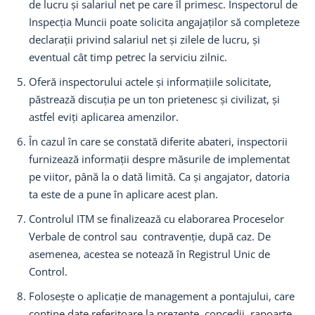
de lucru și salariul net pe care îl primesc. Inspectorul de
Inspecția Muncii poate solicita angajaților să completeze
declarații privind salariul net și zilele de lucru, și
eventual cât timp petrec la serviciu zilnic.
Oferă inspectorului actele și informațiile solicitate,
păstrează discuția pe un ton prietenesc și civilizat, și
astfel eviți aplicarea amenzilor.
În cazul în care se constată diferite abateri, inspectorii
furnizează informații despre măsurile de implementat
pe viitor, până la o dată limită. Ca și angajator, datoria
ta este de a pune în aplicare acest plan.
Controlul ITM se finalizează cu elaborarea Proceselor
Verbale de control sau contravenție, după caz. De
asemenea, acestea se notează în Registrul Unic de
Control.
Folosește o aplicație de management a pontajului, care
conține date referitoare la prezențe, concedii, rapoarte