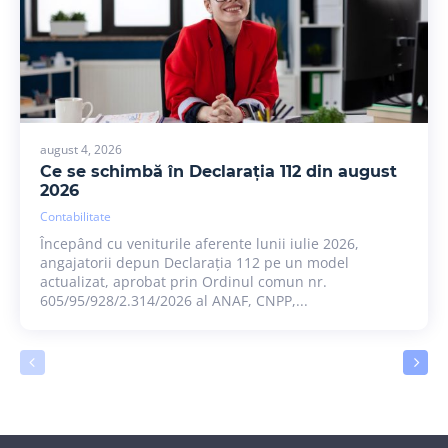
august 4, 2026
Ce se schimbă în Declarația 112 din august
2026
Contabilitate
Începând cu veniturile aferente lunii iulie 2026,
angajatorii depun Declarația 112 pe un model
actualizat, aprobat prin Ordinul comun nr.
605/95/928/2.314/2026 al ANAF, CNPP,...