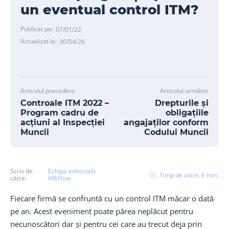
un eventual control ITM?
Publicat pe:
07/01/22
Actualizat la:
30/04/26
Articolul precedent
Articolul următor
Controale ITM 2022 –
Drepturile și
Program cadru de
obligațiile
acțiuni al Inspecției
angajaților conform
Muncii
Codului Muncii
Scris de
Echipa editorială
Timp de citire:
6
min.
către:
HRiFlow
Fiecare firmă se confruntă cu un control ITM măcar o dată
pe an. Acest eveniment poate părea neplăcut pentru
necunoscători dar și pentru cei care au trecut deja prin