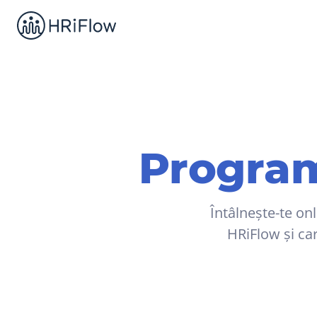
Program
Întâlnește-te onl
HRiFlow și car