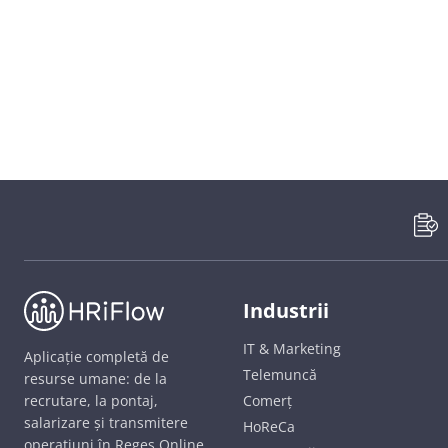
Industrii
IT & Marketing
Aplicație completă de
Telemuncă
resurse umane: de la
recrutare, la pontaj,
Comerț
salarizare și transmitere
HoReCa
operațiuni în Reges Online.