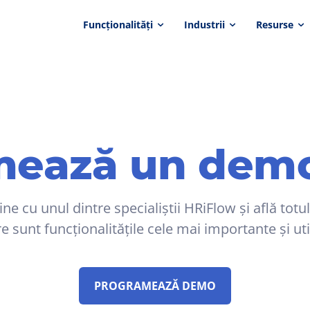
Funcționalități
Industrii
Resurse
ează un demo
ine cu unul dintre specialiștii HRiFlow și află totu
e sunt funcționalitățile cele mai importante și uti
PROGRAMEAZĂ DEMO