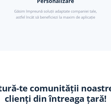
Personalizare
Găsim împreună soluții adaptate companiei tale,
astfel încât să beneficiezi la maxim de aplicație
tură-te comunității noastr
clienți din întreaga țară!