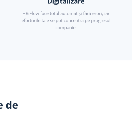
Digitalizare
HRiFlow face totul automat și fără erori, iar
eforturile tale se pot concentra pe progresul
companiei
e de