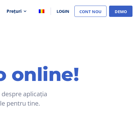
Prețuri
LOGIN
CONT NOU
DEMO
 online!
l despre aplicația
le pentru tine.