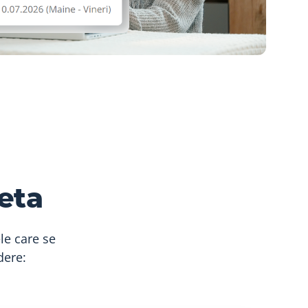
eta
le care se
dere: