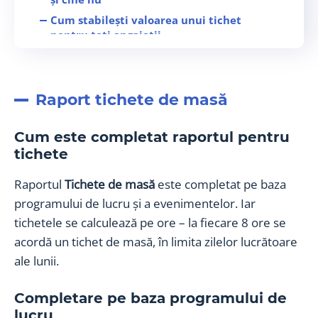
Cum stabilești valoarea unui tichet
pentru toți angajații
Cum modifici structura raportului tichete
de masă
Raport tichete de masă pentru Edenred și
Raport tichete de masă
UpRomânia
Raport tichete de masă BT
Cum este completat raportul pentru
Raport tichete de masă integrat cu Pluxee
tichete
(Sodexo)
Raportul
Tichete de masă
este completat pe baza
programului de lucru și a evenimentelor. Iar
tichetele se calculează pe ore – la fiecare 8 ore se
acordă un tichet de masă, în limita zilelor lucrătoare
ale lunii.
Completare pe baza programului de
lucru