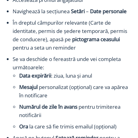
Navighează la secțiunea
Setări
–
Date personale
În dreptul câmpurilor relevante (Carte de
identitate, permis de ședere temporară, permis
de conducere), apasă pe
pictograma ceasului
pentru a seta un reminder
Se va deschide o fereastră unde vei completa
următoarele:
Data expirării
: ziua, luna și anul
Mesajul
personalizat (opțional) care va apărea
în notificare
Numărul de zile în avans
pentru trimiterea
notificării
Ora
la care să fie trimis emailul (opțional)
Apasă pe butonul
Setează reminder
pentru a