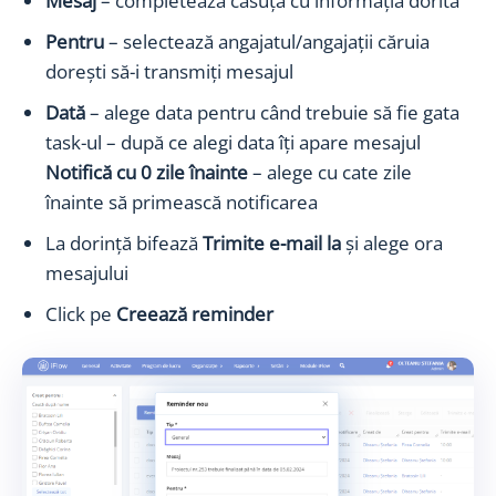
Mesaj
– completează căsuța cu informația dorită
Pentru
– selectează angajatul/angajații căruia
dorești să-i transmiți mesajul
Dată
– alege data pentru când trebuie să fie gata
task-ul – după ce alegi data îți apare mesajul
Notifică cu 0 zile înainte
– alege cu cate zile
înainte să primească notificarea
La dorință bifează
Trimite e-mail la
și alege ora
mesajului
Click pe
Creează reminder