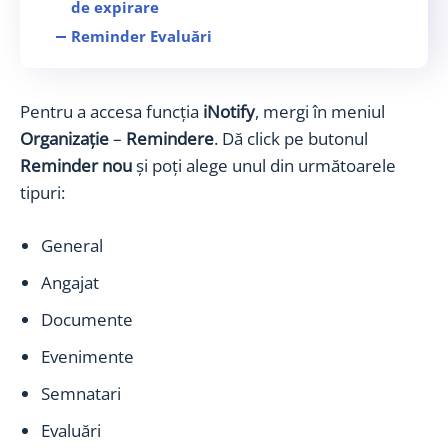
de expirare
Reminder Evaluări
Reminder Evaluări din raportul de
evaluări
Pentru a accesa funcția
iNotify
, mergi în meniul
Reminder Evenimente
Organizație
–
Remindere
. Dă click pe butonul
Reminder Semnatari
Reminder nou
și poți alege unul din următoarele
Widget Remindere
tipuri:
General
Angajat
Documente
Evenimente
Semnatari
Evaluări