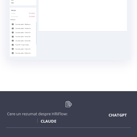
Cere un rezumat despre HRiFlow:
CHATGPT
CLAUDE