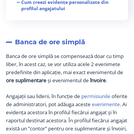
Cum creezi evidențe personalizate din
profilul angajatului
Cum creezi evidențe personalizate pe
evenimente
Banca de ore avansată
Cum adaugi evenimentul de compensare
Banca de ore simplă
Banca de ore simplă se compensează doar cu timp
liber, în acest caz, se vor utiliza acele 2 evenimete
predefinite din aplicație, mai exact evenimentul de
ore suplimentare
și evenimentul de
învoire
.
Angajații sau liderii, în funcție de
permisiunile
oferite
de administratori, pot adăuga aceste
evenimente
. Ai
evidența acestora în profilul fiecărui angajat și în
raportul destinat acestora. În profilul fiecărui angajat
există un ”contor” pentru ore suplimentare și învoiri,