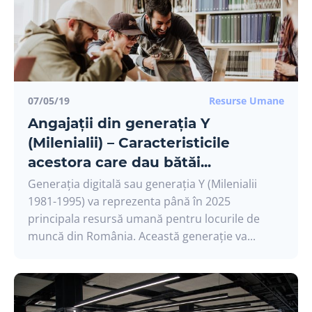
07/05/19
Resurse Umane
Angajații din generația Y
(Milenialii) – Caracteristicile
acestora care dau bătăi...
Generația digitală sau generația Y (Milenialii
1981-1995) va reprezenta până în 2025
principala resursă umană pentru locurile de
muncă din România. Această generație va...