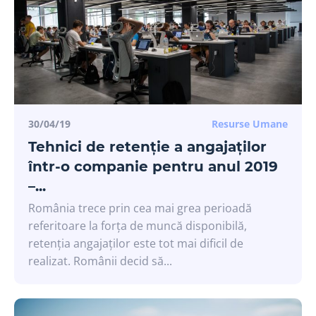
30/04/19
Resurse Umane
Tehnici de retenție a angajaților
într-o companie pentru anul 2019
–...
România trece prin cea mai grea perioadă
referitoare la forța de muncă disponibilă,
retenția angajaților este tot mai dificil de
realizat. Românii decid să...
Noi îți trimitem doar informații care chiar
contează.
Abonează-te la newsletter și fii la curent cu cele mai noi
actualizări din domeniul HR.