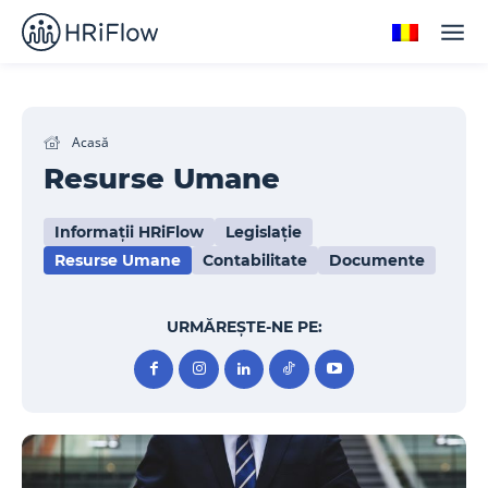
Acasă
Resurse Umane
Informații HRiFlow
Legislație
Resurse Umane
Contabilitate
Documente
URMĂREȘTE-NE PE: