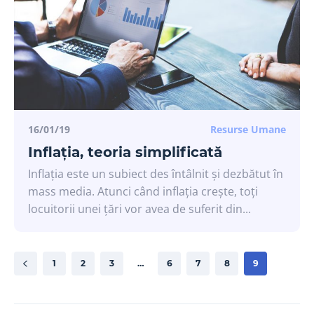
16/01/19
Resurse Umane
Inflația, teoria simplificată
Inflația este un subiect des întâlnit și dezbătut în
mass media. Atunci când inflația crește, toți
locuitorii unei țări vor avea de suferit din...
1
2
3
…
6
7
8
9