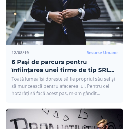
12/08/19
Resurse Umane
6 Pași de parcurs pentru
înființarea unei firme de tip SRL...
Toată lumea își dorește să fie propriul său șef și
să muncească pentru afacerea lui. Pentru cei
hotărâți să facă acest pas, m-am gândit...