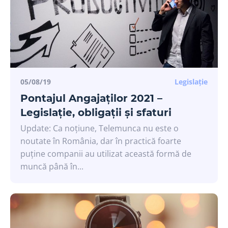
05/08/19
Legislație
Pontajul Angajaților 2021 –
Legislație, obligații și sfaturi
Update: Ca noțiune, Telemunca nu este o
noutate în România, dar în practică foarte
puține companii au utilizat această formă de
muncă până în...