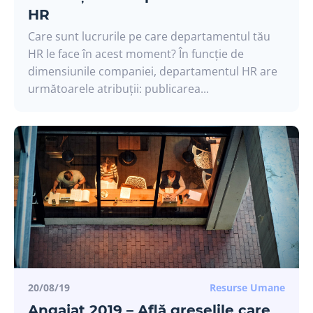
HR
Care sunt lucrurile pe care departamentul tău
HR le face în acest moment? În funcție de
dimensiunile companiei, departamentul HR are
următoarele atribuții: publicarea...
20/08/19
Resurse Umane
Angajat 2019 – Află greșelile care