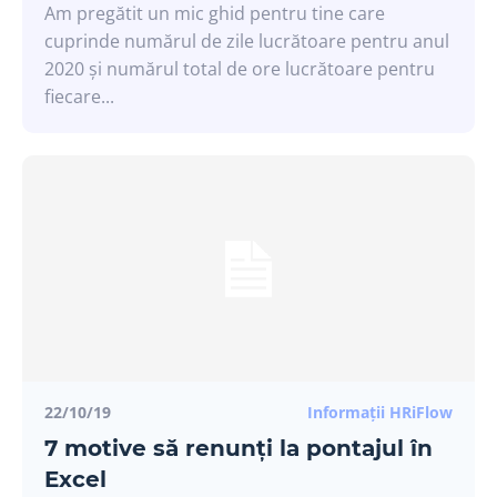
Am pregătit un mic ghid pentru tine care
cuprinde numărul de zile lucrătoare pentru anul
2020 și numărul total de ore lucrătoare pentru
Noi îți trimitem doar informații care chiar
fiecare...
contează.
Abonează-te la newsletter și fii la curent cu cele mai noi
actualizări din domeniul HR.
Vreau să primesc informații săptămânal
Prefer să sar peste
22/10/19
Informații HRiFlow
7 motive să renunți la pontajul în
Excel