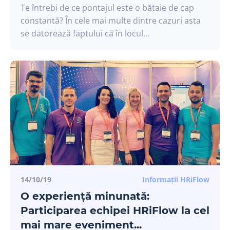
Te întrebi de ce pontajul este o bătaie de cap
constantă? În cele mai multe dintre cazuri asta
se datorează faptului că în locul...
14/10/19
Informații HRiFlow
O experiență minunată:
Participarea echipei HRiFlow la cel
mai mare eveniment...