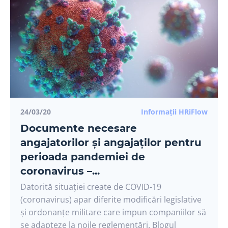
24/03/20
Informații HRiFlow
Documente necesare
angajatorilor și angajaților pentru
perioada pandemiei de
coronavirus –...
Datorită situației create de COVID-19
(coronavirus) apar diferite modificări legislative
și ordonanțe militare care impun companiilor să
se adapteze la noile reglementări. Blogul