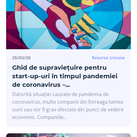
25/03/20
Resurse Umane
Ghid de supraviețuire pentru
start-up-uri în timpul pandemiei
de coronavirus –...
Datorită situației cauzate de pandemia de
coronavirus, multe companii din întreaga lumea
sunt sau vor fi grav afectate din punct de vedere
economic. Companiile...