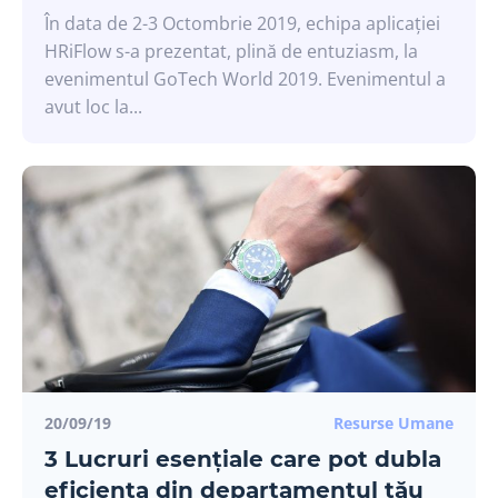
În data de 2-3 Octombrie 2019, echipa aplicației
HRiFlow s-a prezentat, plină de entuziasm, la
evenimentul GoTech World 2019. Evenimentul a
avut loc la...
20/09/19
Resurse Umane
3 Lucruri esențiale care pot dubla
eficiența din departamentul tău