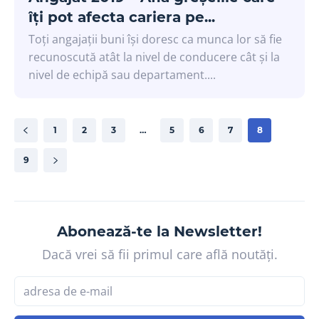
îți pot afecta cariera pe...
Toți angajații buni își doresc ca munca lor să fie
recunoscută atât la nivel de conducere cât și la
nivel de echipă sau departament....
1
2
3
…
5
6
7
8
9
Abonează-te la Newsletter!
Dacă vrei să fii primul care află noutăți.