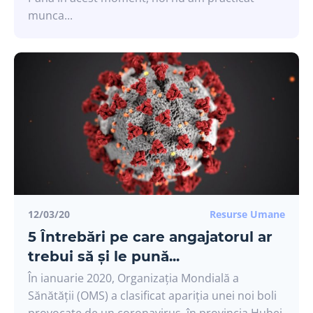
munca...
12/03/20
Resurse Umane
5 Întrebări pe care angajatorul ar
trebui să și le pună...
În ianuarie 2020, Organizația Mondială a
Sănătății (OMS) a clasificat apariția unei noi boli