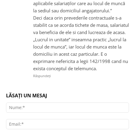
aplicabile salariaților care au locul de muncă
la sediul sau domiciliul angajatorului.”
Deci daca orin prevederile contractuale s-a
stabilit ca se acorda tichete de masa, salariatul
va beneficia de ele si cand lucreaza de acasa.
„Lucrul in unitate” inseamna practic „lucrul la
locul de munca”, iar locul de munca este la
domiciliu in acest caz particular. E o
exprimare nefericita a legii 142/1998 cand nu
exista conceptul de telemunca.
Răspundeți
LĂSAȚI UN MESAJ
Nu
Ema