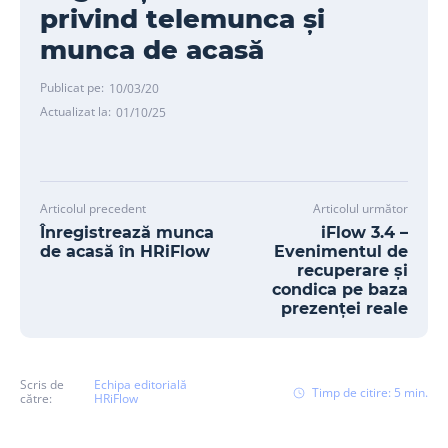
privind telemunca și
munca de acasă
Publicat pe:
10/03/20
Actualizat la:
01/10/25
Articolul precedent
Articolul următor
Înregistrează munca
iFlow 3.4 –
de acasă în HRiFlow
Evenimentul de
recuperare și
condica pe baza
prezenței reale
Scris de
Echipa editorială
Timp de citire:
5
min.
către:
HRiFlow