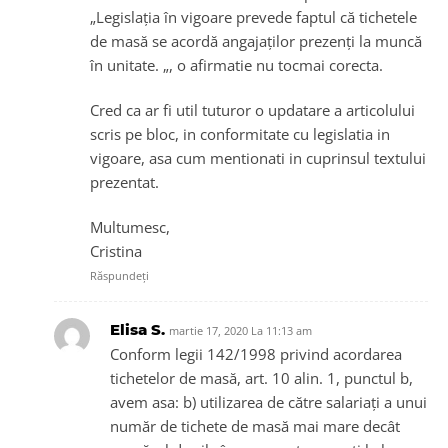
„Legislația în vigoare prevede faptul că tichetele
de masă se acordă angajaților prezenți la muncă
în unitate. „, o afirmatie nu tocmai corecta.
Cred ca ar fi util tuturor o updatare a articolului
scris pe bloc, in conformitate cu legislatia in
vigoare, asa cum mentionati in cuprinsul textului
prezentat.
Multumesc,
Cristina
Răspundeți
Elisa S.
martie 17, 2020 La 11:13 am
Conform legii 142/1998 privind acordarea
tichetelor de masă, art. 10 alin. 1, punctul b,
avem asa: b) utilizarea de către salariați a unui
număr de tichete de masă mai mare decât