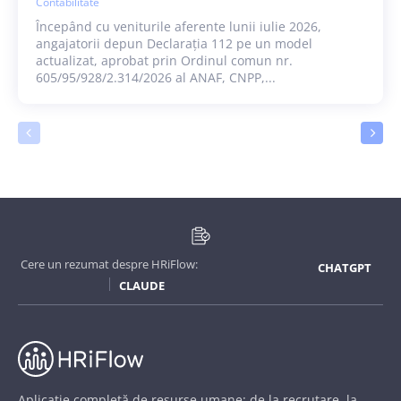
Contabilitate
Începând cu veniturile aferente lunii iulie 2026,
angajatorii depun Declarația 112 pe un model
actualizat, aprobat prin Ordinul comun nr.
605/95/928/2.314/2026 al ANAF, CNPP,...
Cere un rezumat despre HRiFlow:
CHATGPT
CLAUDE
Aplicație completă de resurse umane: de la recrutare, la