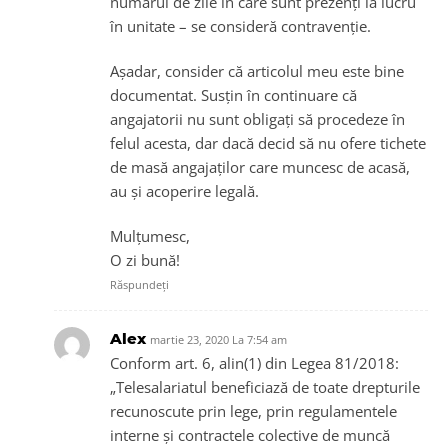
numărul de zile în care sunt prezenți la lucru
în unitate – se consideră contravenție.
Așadar, consider că articolul meu este bine
documentat. Susțin în continuare că
angajatorii nu sunt obligați să procedeze în
felul acesta, dar dacă decid să nu ofere tichete
de masă angajaților care muncesc de acasă,
au și acoperire legală.
Mulțumesc,
O zi bună!
Răspundeți
Alex
martie 23, 2020 La 7:54 am
Conform art. 6, alin(1) din Legea 81/2018:
„Telesalariatul beneficiază de toate drepturile
recunoscute prin lege, prin regulamentele
interne și contractele colective de muncă