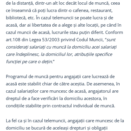
de la distanță, dintr-un alt loc decât locul de muncă, ceea
ce înseamnă că poți lucra dintr-o cafenea, restaurant,
bibliotecă, etc. În cazul telemuncii se poate lucra și de
acasă, dar ai libertatea de a alege și alte locații, pe când în
cazul muncii de acasă, lucrurile stau puțin diferit. Conform
art.108 din Legea 53/2003 privind Codul Muncii, “
sunt
considerați salariați cu muncă la domiciliu acei salariați
care îndeplinesc, la domiciliul lor, atribuțiile specifice
funcției pe care o dețin.
”
Programul de muncă pentru angajații care lucrează de
acasă este stabilit chiar de către aceștia. De asemenea, în
cazul salariaților care muncesc de acasă, angajatorul are
dreptul de a face verificări la domiciliu acestora, în
condițiile stabilite prin contractul individual de muncă.
La fel ca și în cazul telemuncii, angajații care muncesc de la
domiciliu se bucură de aceleași drepturi și obligații