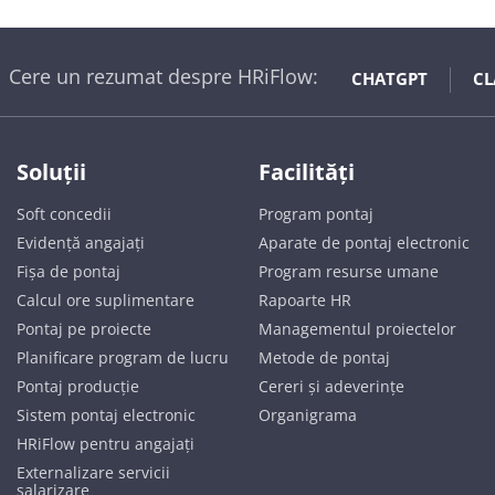
Cere un rezumat despre HRiFlow:
CHATGPT
CL
Soluții
Facilități
Soft concedii
Program pontaj
Evidență angajați
Aparate de pontaj electronic
Fișa de pontaj
Program resurse umane
Calcul ore suplimentare
Rapoarte HR
Pontaj pe proiecte
Managementul proiectelor
Planificare program de lucru
Metode de pontaj
Pontaj producție
Cereri și adeverințe
Sistem pontaj electronic
Organigrama
HRiFlow pentru angajați
Externalizare servicii
salarizare