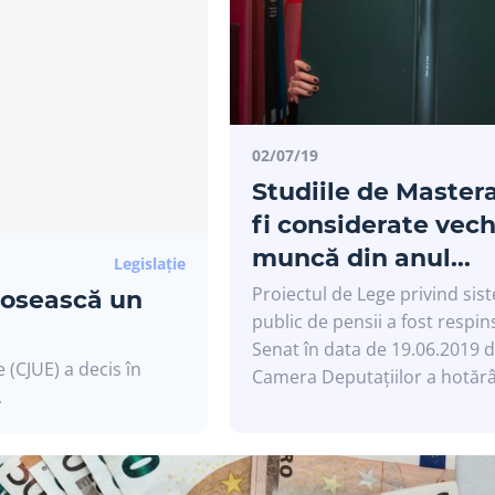
02/07/19
Studiile de Mastera
fi considerate vec
muncă din anul...
Legislație
Proiectul de Lege privind sis
olosească un
public de pensii a fost respin
Senat în data de 19.06.2019 
 (CJUE) a decis în
Camera Deputațiilor a hotărât 
.