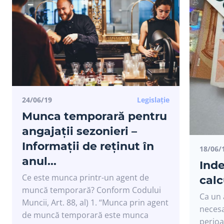
24/06/19
Legislație
Munca temporară pentru
angajații sezonieri –
Informații de reținut în
18/06/
anul...
Inde
Ce este munca printr-un agent de
calc
muncă temporară? Conform Codului
Ca un 
Muncii, Art. 88, al) 1. “Munca prin agent
necesa
de muncă temporară este munca
perioa