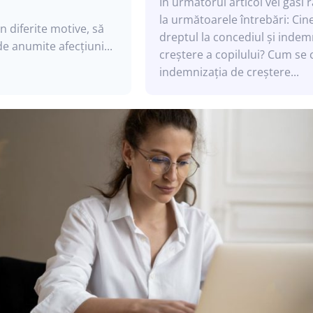
În următorul articol vei găsi
la următoarele întrebări: Cine are
in diferite motive, să
dreptul la concediul și indem
e anumite afecțiuni...
creștere a copilului? Cum se calculează
indemnizația de creștere...