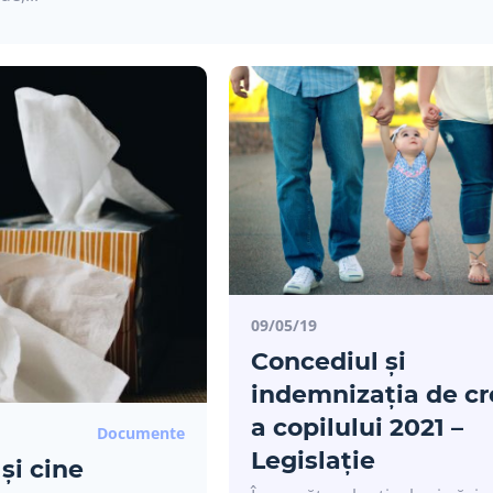
09/05/19
Concediul și
indemnizația de cr
a copilului 2021 –
Documente
Legislație
și cine