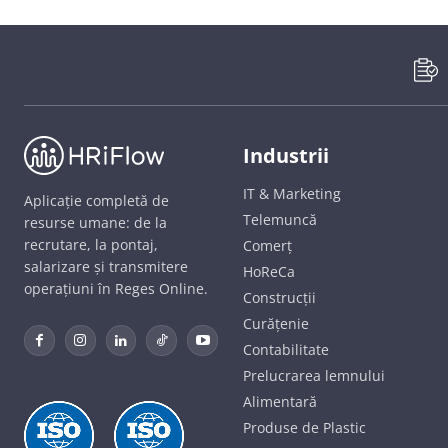
Industrii
IT & Marketing
Aplicație completă de
Telemuncă
resurse umane: de la
recrutare, la pontaj,
Comerț
salarizare și transmitere
HoReCa
operațiuni în Reges Online.
Construcții
Curățenie
Contabilitate
Prelucrarea lemnului
Alimentară
Produse de Plastic