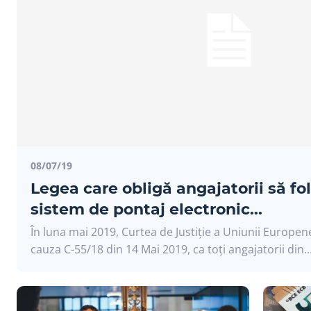
08/07/19
Legea care obligă angajatorii să f
sistem de pontaj electronic...
În luna mai 2019, Curtea de Justiție a Uniunii Europene
cauza C-55/18 din 14 Mai 2019, ca toți angajatorii din..