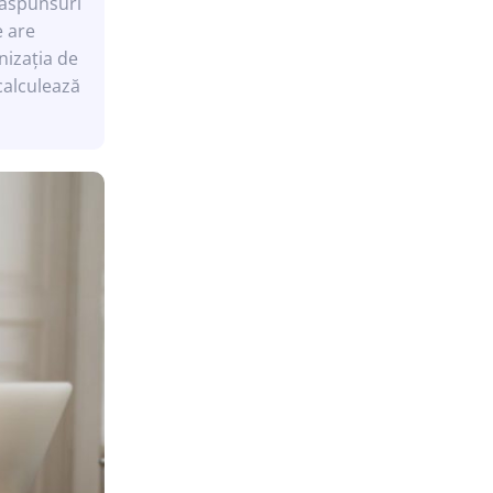
 răspunsuri
mai noi actualizări din domeniul HR.
nizația de
Vreau să primesc informații săptămânal
Prefer să sar peste