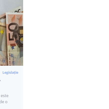
Legislație
e
 este
 de o