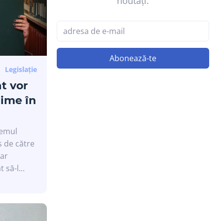
noutăți.
Abonează-te
Legislație
t vor
hime în
temul
s de către
dar
să-l...