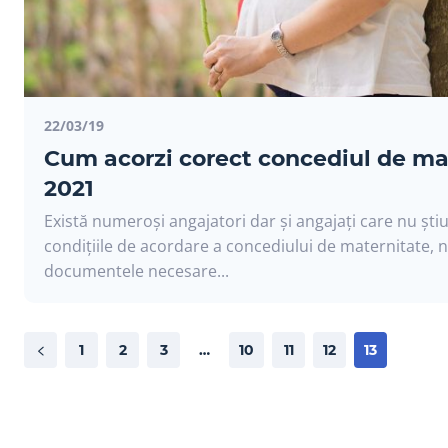
22/03/19
Cum acorzi corect concediul de ma
2021
Există numeroși angajatori dar și angajați care nu ști
condițiile de acordare a concediului de maternitate, n
documentele necesare...
1
2
3
…
10
11
12
13