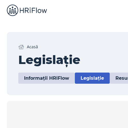
Acasă
Legislație
Informații HRiFlow
Legislație
Resu