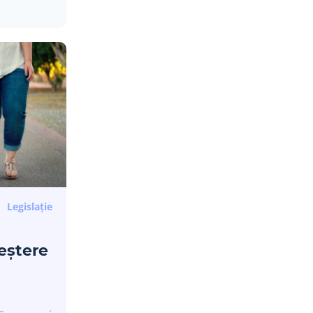
Legislație
eștere
Noi îți trimitem doar informații care
chiar contează.
Abonează-te la newsletter și fii la curent cu cele