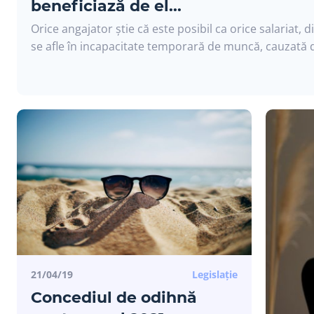
beneficiază de el...
Orice angajator știe că este posibil ca orice salariat, d
se afle în incapacitate temporară de muncă, cauzată d
21/04/19
Legislație
Concediul de odihnă