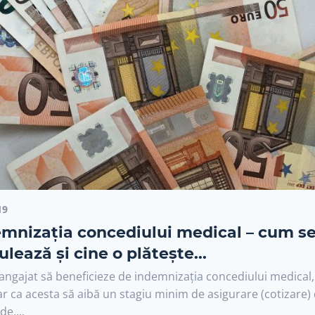
19
mnizația concediului medical – cum s
ulează și cine o plătește...
angajat să beneficieze de indemnizația concediului medical,
r ca acesta să aibă un stagiu minim de asigurare (cotizare)
de,...