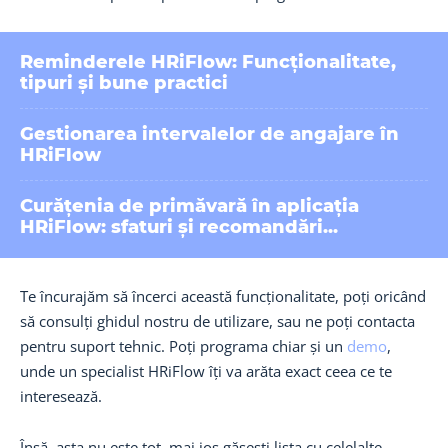
Reminderele HRiFlow: Funcționalitate,
tipuri și bune practici
Gestionarea intervalelor de angajare în
HRiFlow
Curățenia de primăvară în aplicația
HRiFlow: sfaturi și recomandări...
Te încurajăm să încerci această funcționalitate, poți oricând
să consulți ghidul nostru de utilizare, sau ne poți contacta
pentru suport tehnic. Poți programa chiar și un
demo
,
unde un specialist HRiFlow îți va arăta exact ceea ce te
interesează.
Însă, asta nu este tot, mai jos găsești lista cu celelalte