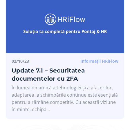
02/10/23
Informații HRiFlow
Update 7.1 – Securitatea
documentelor cu 2FA
În lumea dinamică a tehnologiei și a afacerilor,
adaptarea la schimbările continue este esențială
pentru a rămâne competitiv. Cu această viziune
în minte, echipa...