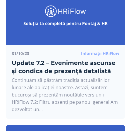
31/10/23
Informații HRiFlow
Update 7.2 – Evenimente ascunse
și condica de prezență detaliată
Continuăm să păstrăm tradiția actualizărilor
lunare ale aplicației noastre. Astăzi, suntem
bucuroși să prezentăm noutățile versiunii
HRiFlow 7.2: Filtru absenți pe panoul general Am
dezvoltat un...