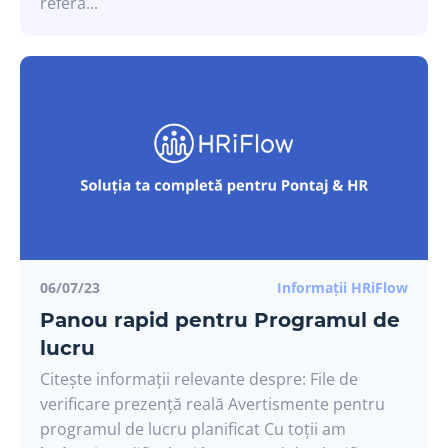
referă...
Noi îți trimitem doar informații care chiar
contează.
Abonează-te la newsletter și fii la curent cu cele mai noi
actualizări din domeniul HR.
Vreau să primesc informații săptămânal
Prefer să sar peste
06/07/23
Informații HRiFlow
Panou rapid pentru Programul de
lucru
Citește informații relevante despre: File de
verificare prezență reală Avertismente pentru
programul de lucru planificat Cu toții am