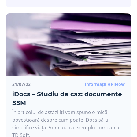
31/07/23
Informații HRiFlow
iDocs – Studiu de caz: documente
SSM
În articolul de astăzi îți vom spune o mică
povestioară despre cum poate iDocs să-ți
simplifice viața. Vom lua ca exemplu compania
TD Soft...