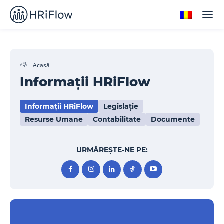
Acasă
Informații HRiFlow
Informații HRiFlow
Legislație
Resurse Umane
Contabilitate
Documente
URMĂREȘTE-NE PE: