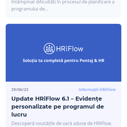
întâmpinat dificultăți în procesul de planificare a
programului de...
29/06/23
Informații HRiFlow
Update HRiFlow 6.1 – Evidențe
personalizate pe programul de
lucru
Descoperă noutățile de vară aduse de HRiFlow.