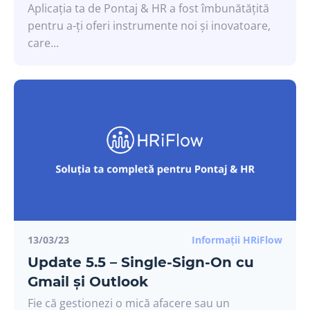
Aplicația ta de Pontaj & HR a fost îmbunătățită
pentru a-ți oferi instrumente noi și inovatoare,
care...
13/03/23
Informații HRiFlow
Update 5.5 – Single-Sign-On cu
Gmail și Outlook
Fie că gestionezi o mică afacere sau un