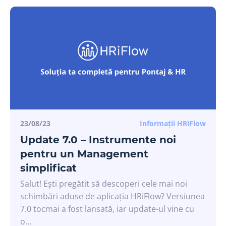
23/08/23
Informații HRiFlow
Update 7.0 – Instrumente noi
pentru un Management
simplificat
Salut! Ești pregătit să descoperi cele mai noi
schimbări aduse de aplicația HRiFlow? Versiunea
7.0 tocmai a fost lansată, iar update-ul vine cu
o...