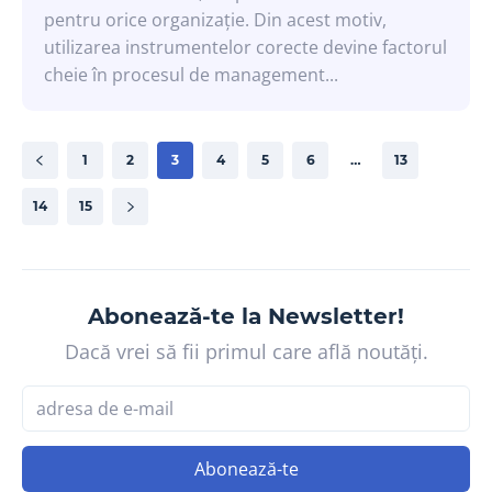
pentru orice organizație. Din acest motiv,
utilizarea instrumentelor corecte devine factorul
cheie în procesul de management...
1
2
3
4
5
6
…
13
14
15
Abonează-te la Newsletter!
Dacă vrei să fii primul care află noutăți.
Abonează-te