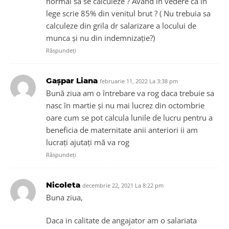
normal sa se calculeze ? Având în vedere că în
lege scrie 85% din venitul brut ? ( Nu trebuia sa
calculeze din grila dr salarizare a locului de
munca și nu din indemnizație?)
Răspundeți
Gașpar Liana
februarie 11, 2022 La 3:38 pm
Bună ziua am o întrebare va rog daca trebuie sa
nasc în martie și nu mai lucrez din octombrie
oare cum se pot calcula lunile de lucru pentru a
beneficia de maternitate anii anteriori ii am
lucrați ajutați mă va rog
Răspundeți
Nicoleta
decembrie 22, 2021 La 8:22 pm
Buna ziua,
Daca in calitate de angajator am o salariata