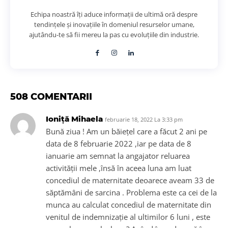
Echipa noastră îți aduce informații de ultimă oră despre
tendințele și inovațiile în domeniul resurselor umane,
ajutându-te să fii mereu la pas cu evoluțiile din industrie.
508 COMENTARII
Ioniță Mihaela
februarie 18, 2022 La 3:33 pm
Bună ziua ! Am un băiețel care a făcut 2 ani pe
data de 8 februarie 2022 ,iar pe data de 8
ianuarie am semnat la angajator reluarea
activității mele ,însă în aceea luna am luat
concediul de maternitate deoarece aveam 33 de
săptămâni de sarcina . Problema este ca cei de la
munca au calculat concediul de maternitate din
venitul de indemnizație al ultimilor 6 luni , este