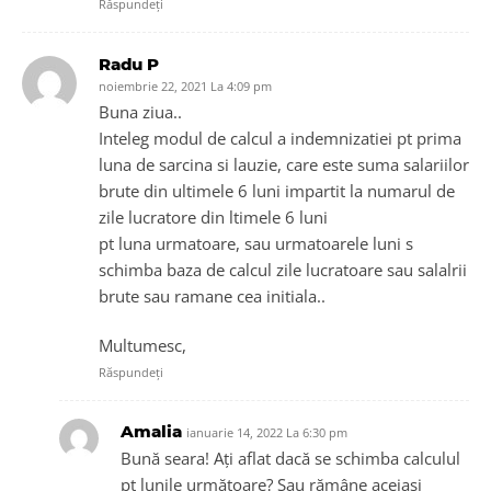
Răspundeți
Radu P
noiembrie 22, 2021 La 4:09 pm
Buna ziua..
Inteleg modul de calcul a indemnizatiei pt prima
luna de sarcina si lauzie, care este suma salariilor
brute din ultimele 6 luni impartit la numarul de
zile lucratore din ltimele 6 luni
pt luna urmatoare, sau urmatoarele luni s
schimba baza de calcul zile lucratoare sau salalrii
brute sau ramane cea initiala..
Multumesc,
Răspundeți
Amalia
ianuarie 14, 2022 La 6:30 pm
Bună seara! Ați aflat dacă se schimba calculul
pt lunile următoare? Sau rămâne aceiași