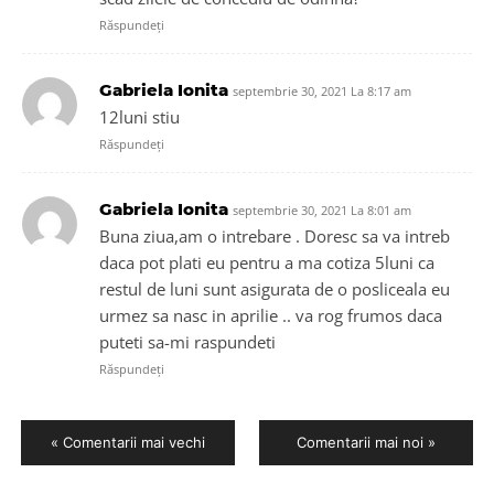
Răspundeți
Gabriela Ionita
septembrie 30, 2021 La 8:17 am
12luni stiu
Răspundeți
Gabriela Ionita
septembrie 30, 2021 La 8:01 am
Buna ziua,am o intrebare . Doresc sa va intreb
daca pot plati eu pentru a ma cotiza 5luni ca
restul de luni sunt asigurata de o posliceala eu
urmez sa nasc in aprilie .. va rog frumos daca
puteti sa-mi raspundeti
Răspundeți
« Comentarii mai vechi
Comentarii mai noi »