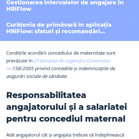
Gestionarea intervalelor de angajare în
HRiFlow
Curățenia de primăvară în aplicația
HRiFlow: sfaturi și recomandări...
Condițiile acordării concediului de maternitate sunt
prevăzute în
Ordonanța de urgență a Guvernului
nr
.158/2005 privind concediile și indemnizațiile de
asigurări sociale de sănătate.
Responsabilitatea
angajatorului și a salariatei
pentru concediul maternal
Atât angajatorul cât și angajata trebuie să îndeplinească