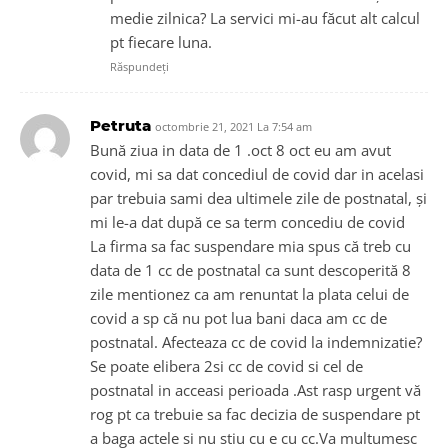
medie zilnica? La servici mi-au făcut alt calcul
pt fiecare luna.
Răspundeți
Petruta
octombrie 21, 2021 La 7:54 am
Bună ziua in data de 1 .oct 8 oct eu am avut
covid, mi sa dat concediul de covid dar in acelasi
par trebuia sami dea ultimele zile de postnatal, și
mi le-a dat după ce sa term concediu de covid
La firma sa fac suspendare mia spus că treb cu
data de 1 cc de postnatal ca sunt descoperită 8
zile mentionez ca am renuntat la plata celui de
covid a sp că nu pot lua bani daca am cc de
postnatal. Afecteaza cc de covid la indemnizatie?
Se poate elibera 2si cc de covid si cel de
postnatal in acceasi perioada .Ast rasp urgent vă
rog pt ca trebuie sa fac decizia de suspendare pt
a baga actele si nu stiu cu e cu cc.Va multumesc