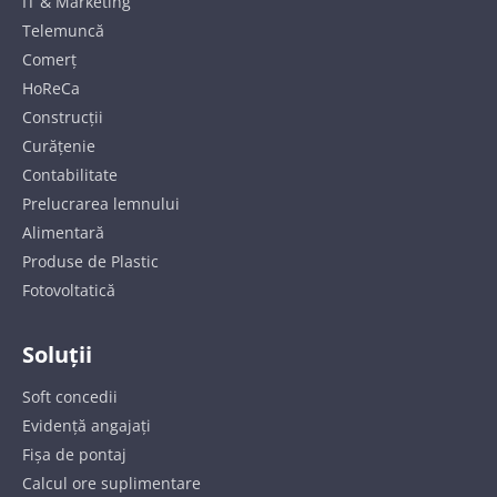
IT & Marketing
Telemuncă
Comerț
HoReCa
Construcții
Curățenie
Contabilitate
Prelucrarea lemnului
Alimentară
Produse de Plastic
Fotovoltatică
Soluții
Soft concedii
Evidență angajați
Fișa de pontaj
Calcul ore suplimentare