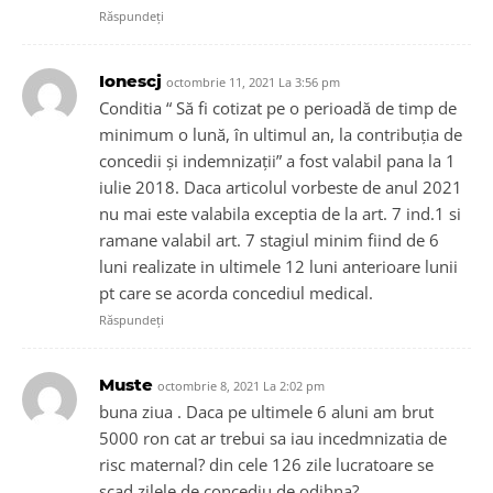
Răspundeți
Ionescj
octombrie 11, 2021 La 3:56 pm
Conditia “ Să fi cotizat pe o perioadă de timp de
minimum o lună, în ultimul an, la contribuția de
concedii și indemnizații” a fost valabil pana la 1
iulie 2018. Daca articolul vorbeste de anul 2021
nu mai este valabila exceptia de la art. 7 ind.1 si
ramane valabil art. 7 stagiul minim fiind de 6
luni realizate in ultimele 12 luni anterioare lunii
pt care se acorda concediul medical.
Răspundeți
Muste
octombrie 8, 2021 La 2:02 pm
buna ziua . Daca pe ultimele 6 aluni am brut
5000 ron cat ar trebui sa iau incedmnizatia de
risc maternal? din cele 126 zile lucratoare se
scad zilele de concediu de odihna?