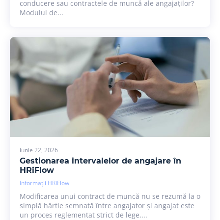
conducere sau contractele de muncă ale angajaților?
Modulul de...
iunie 22, 2026
Gestionarea intervalelor de angajare în
HRiFlow
Informații HRiFlow
Modificarea unui contract de muncă nu se rezumă la o
simplă hârtie semnată între angajator și angajat este
un proces reglementat strict de lege,...