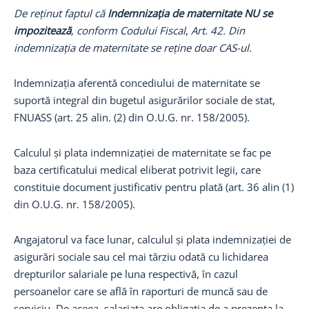
De reținut faptul că
Indemnizația de maternitate NU se
impozitează
, conform Codului Fiscal
,
Art. 42. Din
indemnizația de maternitate se reține doar CAS-ul.
Indemnizația aferentă concediului de maternitate se
suportă integral din bugetul asigurărilor sociale de stat,
FNUASS (art. 25 alin. (2) din O.U.G. nr. 158/2005).
Calculul și plata indemnizației de maternitate se fac pe
baza certificatului medical eliberat potrivit legii, care
constituie document justificativ pentru plată (art. 36 alin (1)
din O.U.G. nr. 158/2005).
Angajatorul va face lunar, calculul și plata indemnizației de
asigurări sociale sau cel mai târziu odată cu lichidarea
drepturilor salariale pe luna respectivă, în cazul
persoanelor care se află în raporturi de muncă sau de
serviciu. De aceea, salariata are obligația de a prezenta la