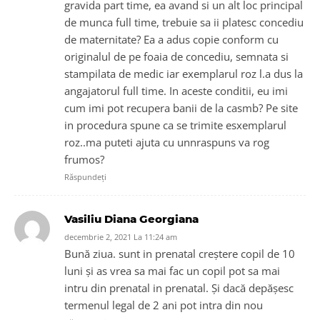
gravida part time, ea avand si un alt loc principal
de munca full time, trebuie sa ii platesc concediu
de maternitate? Ea a adus copie conform cu
originalul de pe foaia de concediu, semnata si
stampilata de medic iar exemplarul roz l.a dus la
angajatorul full time. In aceste conditii, eu imi
cum imi pot recupera banii de la casmb? Pe site
in procedura spune ca se trimite esxemplarul
roz..ma puteti ajuta cu unnraspuns va rog
frumos?
Răspundeți
Vasiliu Diana Georgiana
decembrie 2, 2021 La 11:24 am
Bună ziua. sunt in prenatal creștere copil de 10
luni și as vrea sa mai fac un copil pot sa mai
intru din prenatal in prenatal. Și dacă depășesc
termenul legal de 2 ani pot intra din nou