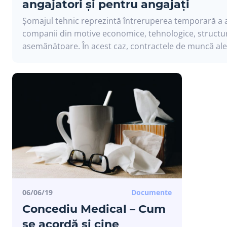
angajatori și pentru angajați
Șomajul tehnic reprezintă întreruperea temporară a ac
companii din motive economice, tehnologice, structur
asemănătoare. În acest caz, contractele de muncă ale.
06/06/19
Documente
Concediu Medical – Cum
se acordă și cine