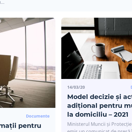
...
A
14/03/20
Model decizie și ac
adițional pentru 
la domiciliu – 2021
Documente
Ministerul Muncii și Protecție
rmații pentru
emis un comunicat de presă 