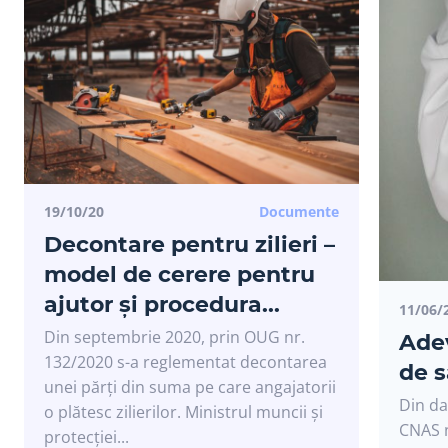
19/10/20
Documente
Decontare pentru zilieri –
model de cerere pentru
ajutor și procedura...
11/06/
Din septembrie 2020, prin OUG nr.
Ade
132/2020 s-a reglementat decontarea
de s
unei părți din suma pe care angajatorii
Din da
o plătesc zilierilor. Ministrul muncii și
CNAS n
protecției...