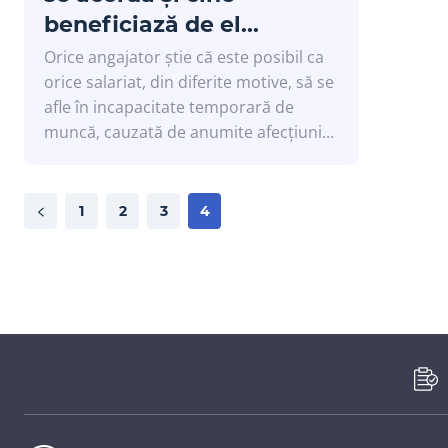
beneficiază de el...
Orice angajator știe că este posibil ca
orice salariat, din diferite motive, să se
afle în incapacitate temporară de
muncă, cauzată de anumite afecțiuni...
1
2
3
4