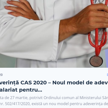
20
verință CAS 2020 – Noul model de adev
alariat pentru...
ta de 27 martie, potrivit Ordinului comun al Ministerului Sănă
r. 502/417/2020, există un nou model pentru adeverința de 