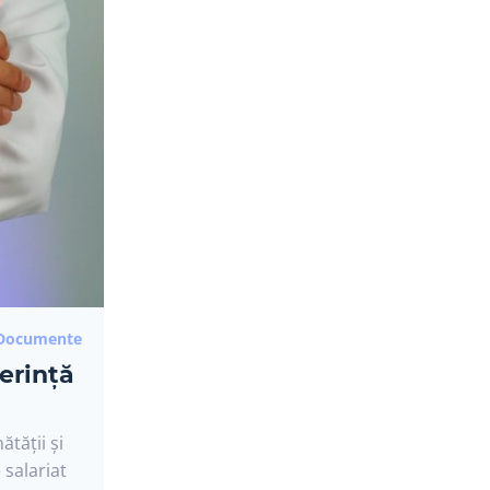
Documente
erință
tății și
salariat