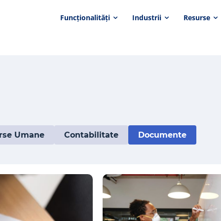
Funcționalități
Industrii
Resurse
rse Umane
Contabilitate
Documente