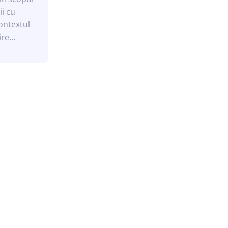
ii cu
re...