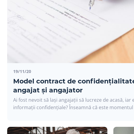
19/11/20
Model contract de confidențialitate
angajat și angajator
Ai fost nevoit să lași angajații să lucreze de acasă, iar 
informații confidențiale? Înseamnă că este momentul s