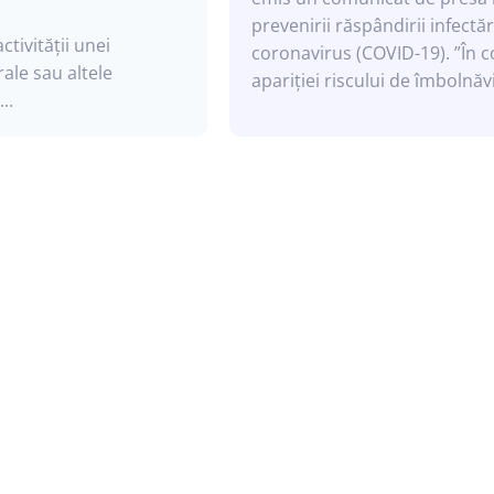
prevenirii răspândirii infectăr
tivității unei
coronavirus (COVID-19). ”În contextul
ale sau altele
apariției riscului de îmbolnăvi
..