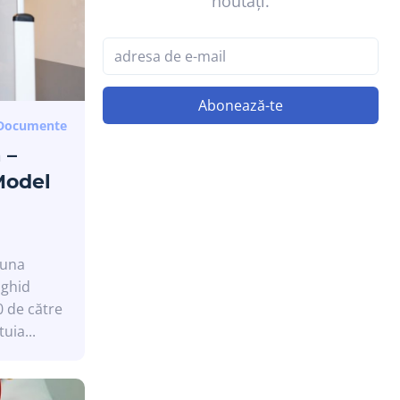
noutăți.
Abonează-te
Documente
 –
Model
luna
 ghid
0 de către
uia...