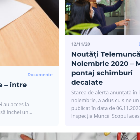
12/11/20
Noutăți Telemuncă
Noiembrie 2020 – 
pontaj schimburi
Documente
decalate
 – între
Starea de alertă anunțată în 
noiembrie, a adus cu sine un
ei au acces la
publicat în data de 06.11.202
ă închei un...
Inspecția Muncii. Scopul acest