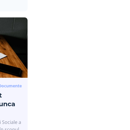
Noi îți trimitem doar informații care
chiar contează.
bonează-te la newsletter și fii la curent cu cele
mai noi actualizări din domeniul HR.
Vreau să primesc informații săptămânal
Documente
t
Prefer să sar peste
munca
i Sociale a
în scopul