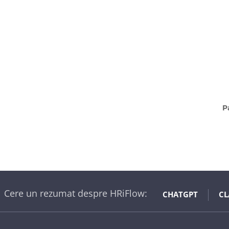
P
Cere un rezumat despre HRiFlow:
CHATGPT
CL