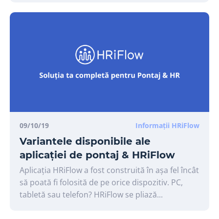
09/10/19
Informații HRiFlow
Variantele disponibile ale
aplicației de pontaj & HRiFlow
Aplicația HRiFlow a fost construită în așa fel încât
să poată fi folosită de pe orice dispozitiv. PC,
tabletă sau telefon? HRiFlow se pliază...