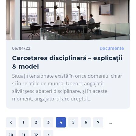
06/04/22
Documente
Cercetarea disciplinară – explicații
& model
Situații tensionate există în orice domeniu, chiar
și în relațiile de muncă. Uneori, angajații
săvârșesc abateri disciplinare, și în aceste
moment, angajatorul are dreptul...
1
2
3
4
5
6
7
…
10
11
12