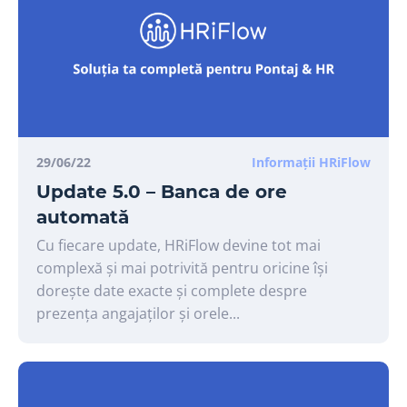
29/06/22
Informații HRiFlow
Update 5.0 – Banca de ore
automată
Cu fiecare update, HRiFlow devine tot mai
complexă și mai potrivită pentru oricine își
dorește date exacte și complete despre
prezența angajaților și orele...