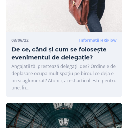
03/06/22
Informații HRiFlow
De ce, când și cum se folosește
evenimentul de delegație?
Angajații tăi prestează delegații des? Ordinele de
deplasare ocupă mult spațiu pe biroul ce deja e
prea aglomerat? Atunci, acest articol este pentru
tine. În...