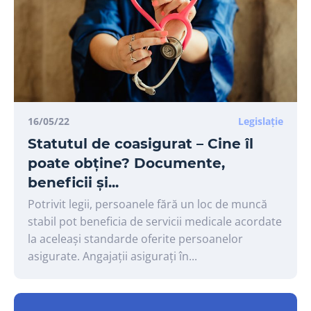
16/05/22
Legislație
Statutul de coasigurat – Cine îl
poate obține? Documente,
beneficii și...
Potrivit legii, persoanele fără un loc de muncă
stabil pot beneficia de servicii medicale acordate
la aceleași standarde oferite persoanelor
asigurate. Angajații asigurați în...