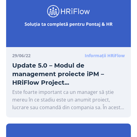
29/06/22
Informații HRiFlow
Update 5.0 – Modul de
management proiecte iPM –
HRiFlow Project...
Este foarte important ca un manager să știe
mereu în ce stadiu este un anumit proiect,
lucrare sau comandă din compania sa. În acest...