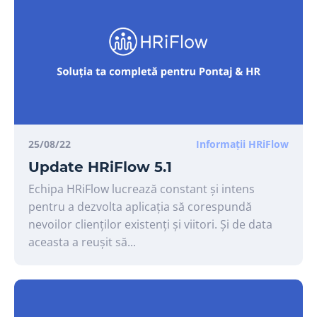
25/08/22
Informații HRiFlow
Update HRiFlow 5.1
Echipa HRiFlow lucrează constant și intens
pentru a dezvolta aplicația să corespundă
nevoilor clienților existenți și viitori. Și de data
aceasta a reușit să...