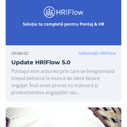
29/06/22
Informații HRiFlow
Update HRiFlow 5.0
Pontajul este acțiunea prin care se înregistrează
timpul petrecut la muncă de către fiecare
angajat. Însă acest proces nu măsoară și
productivitatea angajaților sau...