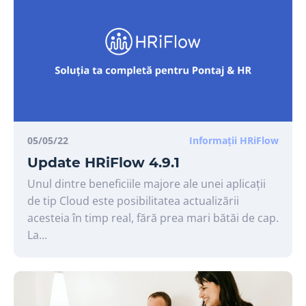
05/05/22
Informații HRiFlow
Update HRiFlow 4.9.1
Unul dintre beneficiile majore ale unei aplicații
de tip Cloud este posibilitatea actualizării
acesteia în timp real, fără prea mari bătăi de cap.
La...