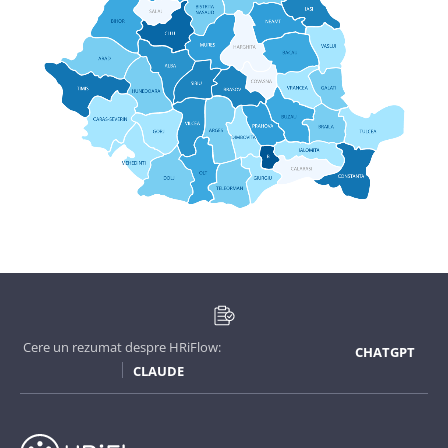
Cere un rezumat despre HRiFlow:
CHATGPT
CLAUDE