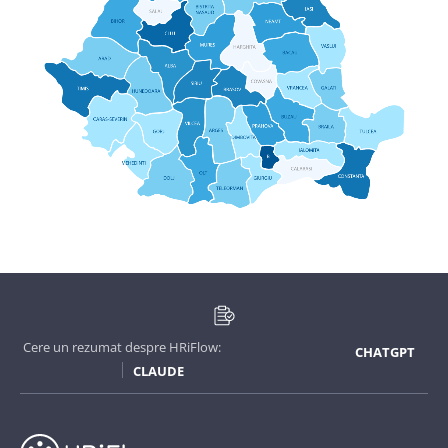
Cere un rezumat despre HRiFlow:
CHATGPT
CLAUDE