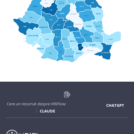
Cere un rezumat despre HRiFlow:
CHATGPT
CLAUDE