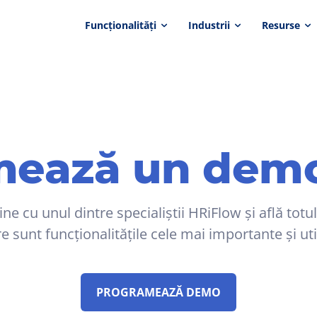
Funcționalități
Industrii
Resurse
ează un demo
ine cu unul dintre specialiștii HRiFlow și află totu
e sunt funcționalitățile cele mai importante și uti
PROGRAMEAZĂ DEMO