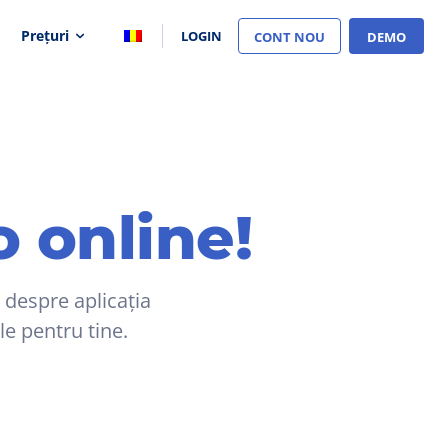
Prețuri
LOGIN
CONT NOU
DEMO
 online!
l despre aplicația
le pentru tine.