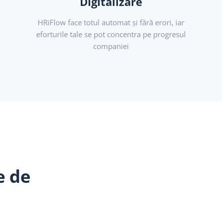
Digitalizare
HRiFlow face totul automat și fără erori, iar
eforturile tale se pot concentra pe progresul
companiei
e de