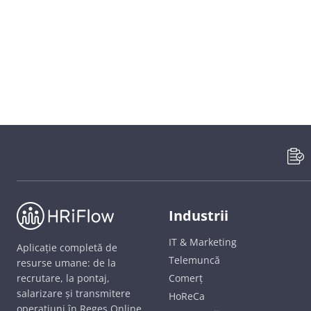
Industrii
IT & Marketing
Aplicație completă de
Telemuncă
resurse umane: de la
recrutare, la pontaj,
Comerț
salarizare și transmitere
HoReCa
operațiuni în Reges Online.